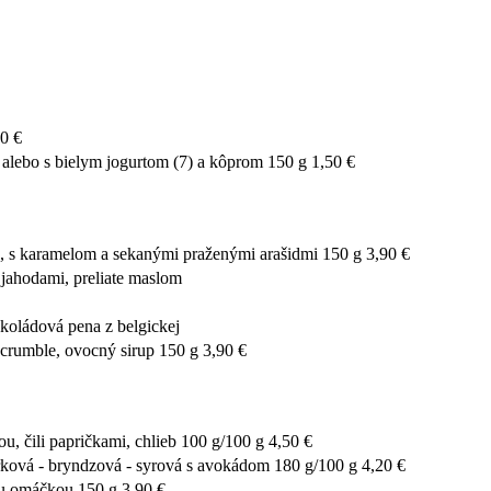
0 €
bo s bielym jogurtom (7) a kôprom 150 g 1,50 €
 karamelom a sekanými praženými arašidmi 150 g 3,90 €
ahodami, preliate maslom
dová pena z belgickej
crumble, ovocný sirup 150 g 3,90 €
li papričkami, chlieb 100 g/100 g 4,50 €
vá - bryndzová - syrová s avokádom 180 g/100 g 4,20 €
omáčkou 150 g 3,90 €