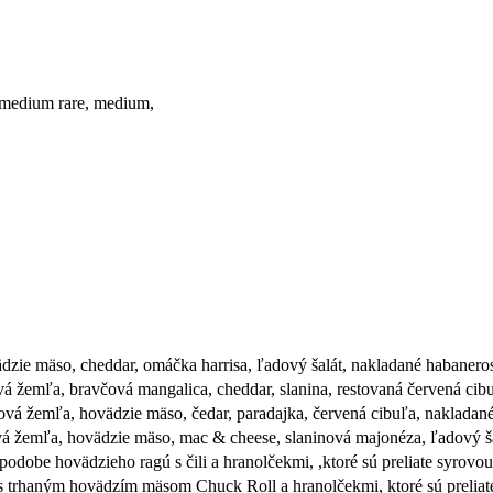
, medium rare, medium,
 mäso, cheddar, omáčka harrisa, ľadový šalát, nakladané habaneros
bravčová mangalica, cheddar, slanina, restovaná červená cibuľa, 
 hovädzie mäso, čedar, paradajka, červená cibuľa, nakladané uh
ľa, hovädzie mäso, mac & cheese, slaninová majonéza, ľadový šalá
be hovädzieho ragú s čili a hranolčekmi, ,ktoré sú preliate syrovou
haným hovädzím mäsom Chuck Roll a hranolčekmi, ktoré sú preliate