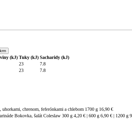
viny (kJ)
Tuky (kJ)
Sacharidy (kJ)
23
7.8
23
7.8
orkami, chrenom, feferónkami a chlebom 1700 g 16,90 €
ináde Bokovka, šalát Coleslaw 300 g 4,20 € | 600 g 6,90 € | 1200 g 9