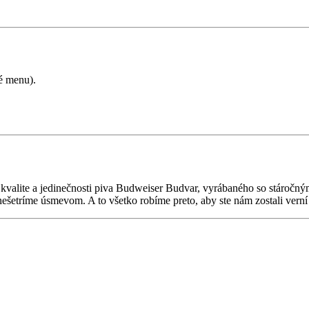
é menu).
lite a jedinečnosti piva Budweiser Budvar, vyrábaného so stáročnými 
šetríme úsmevom. A to všetko robíme preto, aby ste nám zostali verní 