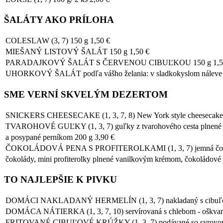
ŠALÁTY AKO PRÍLOHA
COLESLAW (3, 7) 150 g 1,50 €
MIEŠANÝ LISTOVÝ ŠALÁT 150 g 1,50 €
PARADAJKOVÝ ŠALÁT S ČERVENOU CIBUĽKOU 150 g 1,5
UHORKOVÝ ŠALÁT podľa vášho želania: v sladkokyslom náleve ale
SME VERNÍ SKVELÝM DEZERTOM
SNICKERS CHEESECAKE (1, 3, 7, 8) New York style cheesecake, s
TVAROHOVÉ GUĽKY (1, 3, 7) guľky z tvarohového cesta plnené j
a posypané perníkom 200 g 3,90 €
ČOKOLÁDOVÁ PENA S PROFITEROLKAMI (1, 3, 7) jemná čokolá
čokolády, mini profiterolky plnené vanilkovým krémom, čokoládové 
TO NAJLEPŠIE K PIVKU
DOMÁCI NAKLADANÝ HERMELÍN (1, 3, 7) nakladaný s cibuľou, či
DOMÁCA NÁTIERKA (1, 3, 7, 10) servírovaná s chlebom - oškvarko
FRITOVANÉ CIBUĽOVÉ KRÚŽKY (1, 3, 7) podávané so syrovou 