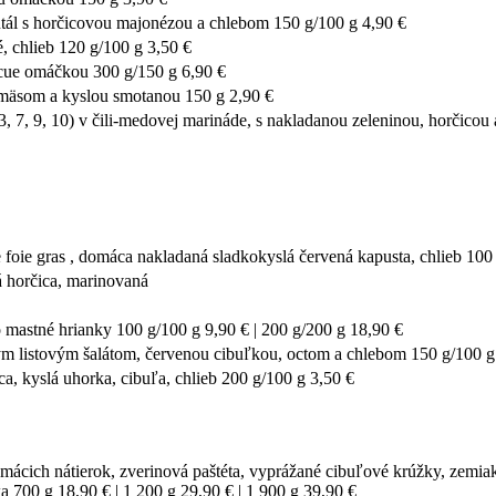
ál s horčicovou majonézou a chlebom 150 g/100 g 4,90 €
 chlieb 120 g/100 g 3,50 €
 omáčkou 300 g/150 g 6,90 €
m a kyslou smotanou 150 g 2,90 €
v čili-medovej marináde, s nakladanou zeleninou, horčicou a na
ie gras , domáca nakladaná sladkokyslá červená kapusta, chlieb 100 
 horčica, marinovaná
astné hrianky 100 g/100 g 9,90 € | 200 g/200 g 18,90 €
ovým šalátom, červenou cibuľkou, octom a chlebom 150 g/100 g 
lá uhorka, cibuľa, chlieb 200 g/100 g 3,50 €
ácich nátierok, zverinová paštéta, vyprážané cibuľové krúžky, zemiako
 700 g 18,90 € | 1 200 g 29,90 € | 1 900 g 39,90 €