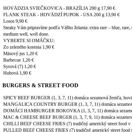
HOVÄDZIA SVIEČKOVICA - BRAZÍLIA 200 g 17,90 €
FLANK STEAK - HOVÄDZÍ PUPOK - USA 200 g 13,90 €
Losos 9,90 €
Steaky Vám pripravíme podľa Vášho želania: extra rare – blue, rare
medium well, well done.
VYBERTE SI OMÁČKU:
Zo zeleného korenia 1,90 €
Mäsový jus 1,20 €
Barbecue 1,20 €
Syrová (7) 1,20 €
Hubová 1,90 €
BURGERS & STREET FOOD
SPICY BEEF BURGER (1, 3, 7, 11) domáca sezamová žemľa, hovädzie
MANGALICA COUNTRY BURGER (1, 3, 7, 11) domáca sezamová žemľa, 
DOMÁCI HAMBURGER BOKOVKA (1, 3, 7, 11) domáca sezamová žemľa,
MAC & CHEESE BEEF BURGER (1, 3, 7, 9, 11) domáca sezamová žem
CHILLI BEEF CHEESE FRIES (7) tradičný americký street food v podo
PULLED BEEF CHEESE FRIES (7) tradičný americký street food s tr