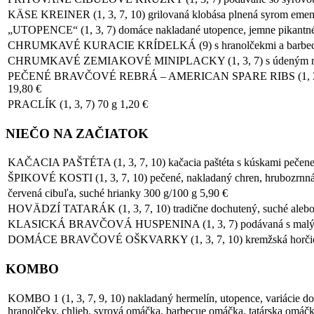
KÄSE KREINER (1, 3, 7, 10) grilovaná klobása plnená syrom ement
„UTOPENCE“ (1, 3, 7) domáce nakladané utopence, jemne pikantné,
CHRUMKAVÉ KURACIE KRÍDELKÁ (9) s hranolčekmi a barbecue
CHRUMKAVÉ ZEMIAKOVÉ MINIPLACKY (1, 3, 7) s údeným mäso
PEČENÉ BRAVČOVÉ REBRÁ – AMERICAN SPARE RIBS (1, 3, 7, 9, 10) 
19,80 €
PRACLÍK (1, 3, 7) 70 g 1,20 €
NIEČO NA ZAČIATOK
KAČACIA PAŠTÉTA (1, 3, 7, 10) kačacia paštéta s kúskami pečene fo
ŠPIKOVÉ KOSTI (1, 3, 7, 10) pečené, nakladaný chren, hrubozrnná
červená cibuľa, suché hrianky 300 g/100 g 5,90 €
HOVÄDZÍ TATARÁK (1, 3, 7, 10) tradične dochutený, suché alebo m
KLASICKÁ BRAVČOVÁ HUSPENINA (1, 3, 7) podávaná s malým list
DOMÁCE BRAVČOVÉ OŠKVARKY (1, 3, 7, 10) kremžská horčica, kys
KOMBO
KOMBO 1 (1, 3, 7, 9, 10) nakladaný hermelín, utopence, variácie dom
hranolčeky, chlieb, syrová omáčka, barbecue omáčka, tatárska omáčka