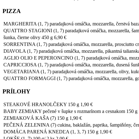
PIZZA
MARGHERITA (1, 7) paradajková omáčka, mozzarella, čerstvá baza
QUATTRO STAGIONI (1, 7) paradajková omáčka, mozzarella, šampi
šunka, čierne olivy 450 g 6,90 €
SORRENTINA (1, 7) paradajková omáčka, mozzarella, prosciutto cru
DIAVOLA (1, 7) paradajková omáčka, mozzarella, pikantná taliansk
AGLIO OLIO E PEPERONCINO (1, 7) paradajková omáčka, mozzarella
CAPRICCIOSA (1, 7) paradajková omáčka, mozzarella, dusená šunk
VEGETARIANA (1, 7) paradajková omáčka, mozzarella, olivy, kukur
QUATTRO FORMAGGI (1, 7) paradajková omáčka, mozzarella, gorgo
PRÍLOHY
STEAKOVÉ HRANOLČEKY 150 g 1,90 €
BABY ZEMIAKY pečené v šupke s rozmarínom a cesnakom 150 g 
ZEMIAKOVÁ KAŠA (7) 150 g 1,90 €
PEČENÁ ZELENINA (7) cukina, baklažán, paprika, šampiňóny, červe
DOMÁCA PARENÁ KNEDĽA (1, 3, 7) 150 g 1,90 €
LOKŠE (1, 7) 100 g/ 2 ks 2,00 €