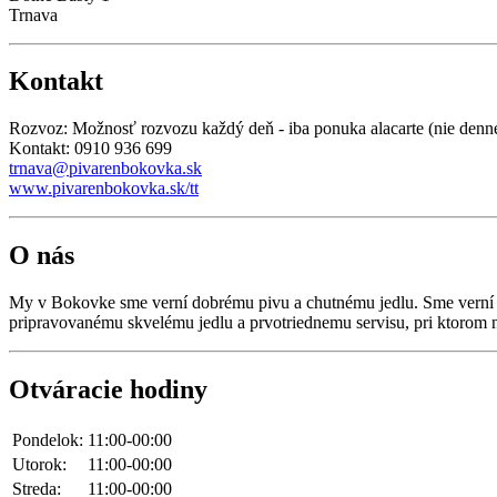
Trnava
Kontakt
Rozvoz: Možnosť rozvozu každý deň - iba ponuka alacarte (nie denn
Kontakt: 0910 936 699
trnava@pivarenbokovka.sk
www.pivarenbokovka.sk/tt
O nás
My v Bokovke sme verní dobrému pivu a chutnému jedlu. Sme verní kva
pripravovanému skvelému jedlu a prvotriednemu servisu, pri ktorom ne
Otváracie hodiny
Pondelok:
11:00-00:00
Utorok:
11:00-00:00
Streda:
11:00-00:00