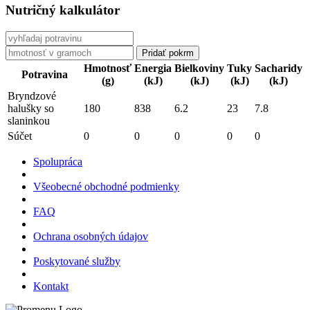
Nutričný kalkulátor
Hmotnosť
Energia
Bielkoviny
Tuky
Sacharidy
Potravina
(g)
(kJ)
(kJ)
(kJ)
(kJ)
Bryndzové
halušky so
180
838
6.2
23
7.8
slaninkou
Súčet
0
0
0
0
0
Spolupráca
Všeobecné obchodné podmienky
FAQ
Ochrana osobných údajov
Poskytované služby
Kontakt