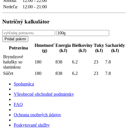
Sobota:
12:00 - 22:00
Nedeľa:
12:00 - 21:00
Nutričný kalkulátor
Hmotnosť
Energia
Bielkoviny
Tuky
Sacharidy
Potravina
(g)
(kJ)
(kJ)
(kJ)
(kJ)
Bryndzové
halušky so
180
838
6.2
23
7.8
slaninkou
Súčet
180
838
6.2
23
7.8
Spolupráca
Všeobecné obchodné podmienky
FAQ
Ochrana osobných údajov
Poskytované služby