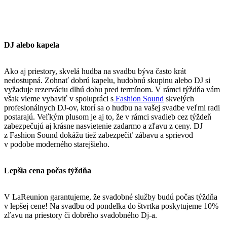
DJ alebo kapela
Ako aj priestory, skvelá hudba na svadbu býva často krát
nedostupná. Zohnať dobrú kapelu, hudobnú skupinu alebo DJ si
vyžaduje rezerváciu dlhú dobu pred termínom. V rámci týždňa vám
však vieme vybaviť v spolupráci s
Fashion Sound
skvelých
profesionálnych DJ-ov, ktorí sa o hudbu na vašej svadbe veľmi radi
postarajú. Veľkým plusom je aj to, že v rámci svadieb cez týždeň
zabezpečujú aj krásne nasvietenie zadarmo a zľavu z ceny. DJ
z Fashion Sound dokážu tiež zabezpečiť zábavu a sprievod
v podobe moderného starejšieho.
Lepšia cena počas týždňa
V LaReunion garantujeme, že svadobné služby budú počas týždňa
v lepšej cene! Na svadbu od pondelka do štvrtka poskytujeme 10%
zľavu na priestory či dobrého svadobného Dj-a.