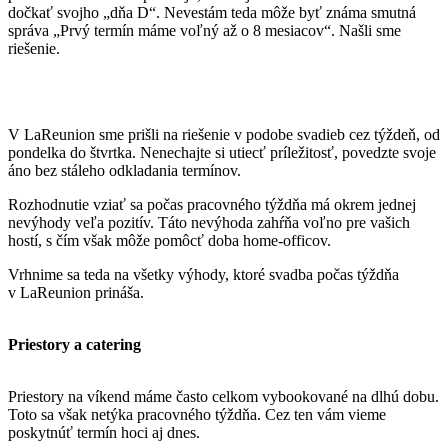
dočkať svojho „dňa D“. Nevestám teda môže byť známa smutná
správa „Prvý termín máme voľný až o 8 mesiacov“. Našli sme
riešenie.
V LaReunion sme prišli na riešenie v podobe svadieb cez týždeň, od
pondelka do štvrtka. Nenechajte si utiecť príležitosť, povedzte svoje
áno bez stáleho odkladania termínov.
Rozhodnutie vziať sa počas pracovného týždňa má okrem jednej
nevýhody veľa pozitív. Táto nevýhoda zahŕňa voľno pre vašich
hostí, s čím však môže pomôcť doba home-officov.
Vrhnime sa teda na všetky výhody, ktoré svadba počas týždňa
v LaReunion prináša.
Priestory a catering
Priestory na víkend máme často celkom vybookované na dlhú dobu.
Toto sa však netýka pracovného týždňa. Cez ten vám vieme
poskytnúť termín hoci aj dnes.