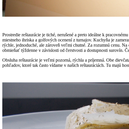
Prostredie reštaurácie je tiché, nerušené a preto ideálne k pracovném
miestneho ihriska a golfových ocenení z turnajov. Kuchyňa je zameran
rýchle, jednoduché, ale zároveň veľmi chutné. Za rozumnú cenu. Na o
obmieňať týždenne v závislosti od čerstvosti a dostupnosti surovín. Če
Obsluha reštaurácie je veľmi pozorná, rýchla a príjemná. Obe dievčatá 
pohľadov, ktoré tak často vídame v našich reštauráciách. Tu majú hosť