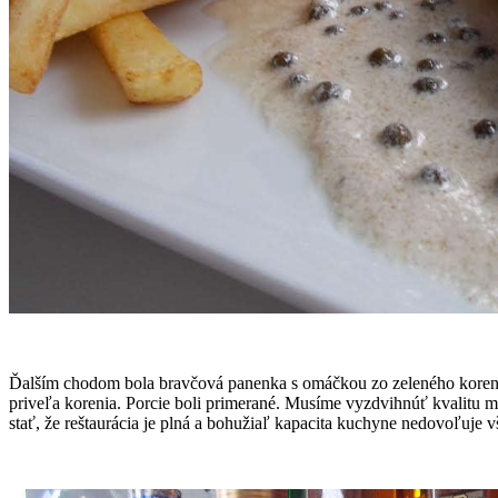
Ďalším chodom bola bravčová panenka s omáčkou zo zeleného koreni
priveľa korenia. Porcie boli primerané. Musíme vyzdvihnúť kvalitu mäs
stať, že reštaurácia je plná a bohužiaľ kapacita kuchyne nedovoľuje v