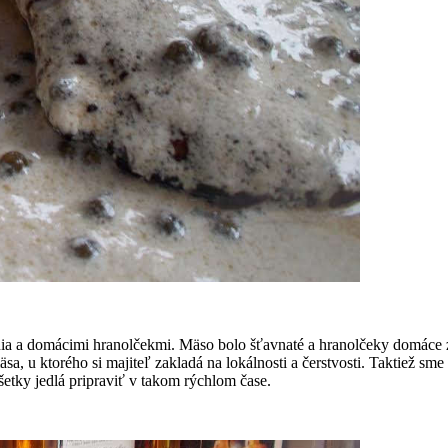
a a domácimi hranolčekmi. Mäso bolo šťavnaté a hranolčeky domáce 
a, u ktorého si majiteľ zakladá na lokálnosti a čerstvosti. Taktiež sm
šetky jedlá pripraviť v takom rýchlom čase.