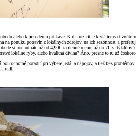
u obedu alebo k posedeniu pri káve. K dispozícii je krytá terasa i vnút
á na ponuku potravín z lokálnych zdrojov, na ich sezónnosť a preferuj
bede si pochutnáte už od 4,90€ za denné menu, až do 7€ za týždňovú šp
rstvé lokálne ryby, alebo kvalitná divina? Áno, presne to tu už čoskoro
boli ochotné poradiť pri výbere jedál a nápojov, a tiež bez problémov p
a radi.