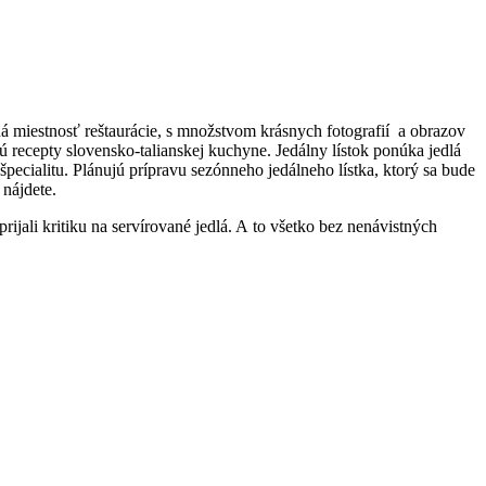
orná miestnosť reštaurácie, s množstvom krásnych fotografií a obrazov
ú recepty slovensko-talianskej kuchyne. Jedálny lístok ponúka jedlá
ecialitu. Plánujú prípravu sezónneho jedálneho lístka, ktorý sa bude
 nájdete.
rijali kritiku na servírované jedlá. A to všetko bez nenávistných