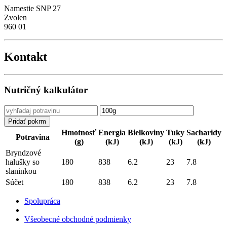
Namestie SNP 27
Zvolen
960 01
Kontakt
Nutričný kalkulátor
Hmotnosť
Energia
Bielkoviny
Tuky
Sacharidy
Potravina
(g)
(kJ)
(kJ)
(kJ)
(kJ)
Bryndzové
halušky so
180
838
6.2
23
7.8
slaninkou
Súčet
180
838
6.2
23
7.8
Spolupráca
Všeobecné obchodné podmienky