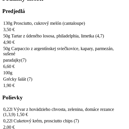
Predjedlá
130g Prosciutto, cukrový melón (cantaloupe)
3,50 €
50g Tartar z údeného lososa, philadelphia, limetka (4,7)
4,90 €
50g Carpaccio z argentínskej sviečkovice, kapary, parmezán,
sušené
paradajky(7)
6,60 €
100g
Grécky šalát (7)
1,90 €
Polievky
0,22l Vývar z hovädzieho chvosta, zelenina, domáce rezance
(1,3,9) 1,50 €
0,22l Cuketový krém, prosciutto chips (7)
2,00 €