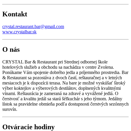
Kontakt
crystal.restaurant.bar@gmail.com
www.crystalbar.sk
O nás
CRYSTAL Bar & Restaurant pri Strednej odbornej škole
hotelových služieb a obchodu sa nachádza v centre Zvolena.
Ponúkame Vám spojenie dobrého jedla a príjemného prostredia. Bar
& Restaurant sa pozostáva z dvoch častí, reštauračnej a v letných
mesiacoch je k dispozícii terasa. Na bare je možné vyskúšať široký
výber koktejlov a výberových destilátov, doplnených kvalitnými
vínami. Reštaurácia je zameraná na zdravé a vyvážené jedlá. O
čerstvosť a kvalitu jedál sa stará šéfkuchár s jeho týmom. Jedálny
lístok sa pravidelne obmieňa podľa dostupnosti čerstvých sezónnych
surovín.
Otváracie hodiny