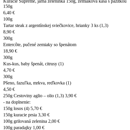
Kuracie Supreme, jarná zeleninka 150g, zemiaková kaša s pažítkou
150g
6,40 €
100g
Tartar steak z argentínskej sviečkovice, hrianky 3 ks (1,3)
8,90 €
300g
Entercôte, pučené zemiaky so špenátom
18,90 €
300g
Kus-kus, baby špenát, citrusy (1)
4,70 €
300g
Pšeno, fazuľka, mrkva, reďkovka (1)
4,50 €
250g Cestoviny aglio – olio (1,3) 3,90 €
- na doplnenie:
150g losos (4) 5,70 €
150g kuracie prsia 3,30 €
100g grilovaná zelenina 2,00 €
100g paradajky 1,00 €