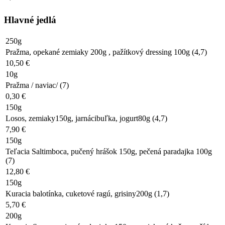
Hlavné jedlá
250g
Pražma, opekané zemiaky 200g , pažítkový dressing 100g (4,7)
10,50 €
10g
Pražma / naviac/ (7)
0,30 €
150g
Losos, zemiaky150g, jarnácibuľka, jogurt80g (4,7)
7,90 €
150g
Teľacia Saltimboca, pučený hrášok 150g, pečená paradajka 100g
(7)
12,80 €
150g
Kuracia balotínka, cuketové ragú, grisiny200g (1,7)
5,70 €
200g