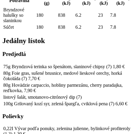
Potravina
(g)
(kJ)
(kJ)
(kJ)
(kJ)
Bryndzové
halušky so
180
838
6.2
23
7.8
slaninkou
Súčet
180
838
6.2
23
7.8
Jedálny lístok
Predjedlá
75g Bryndzová terinka so špenátom, slaninové chipsy (7) 1,80 €
80g Foie gras, sušené brusnice, medové lieskové orechy, horká
čokoláda (7) 7,70 €
80g Hovädzie carpaccio, hobliny parmezánu, cherry paradajka,
reďkovka, 7,90 €
listový šalát, smotanovo-citrónový dip (7)
100g Grilovaný kozí syr, zelená špargľa, cviklová pena (7) 6,60 €
Polievky
0,22I Vývar podľa ponuky, zelenina julienne, bylinkové profiteroly
(1,3) 1,30 €