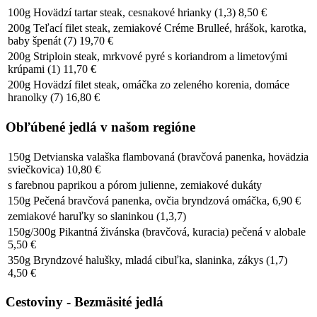
100g Hovädzí tartar steak, cesnakové hrianky (1,3) 8,50 €
200g Teľací filet steak, zemiakové Créme Brulleé, hrášok, karotka,
baby špenát (7) 19,70 €
200g Striploin steak, mrkvové pyré s koriandrom a limetovými
krúpami (1) 11,70 €
200g Hovädzí filet steak, omáčka zo zeleného korenia, domáce
hranolky (7) 16,80 €
Obľúbené jedlá v našom regióne
150g Detvianska valaška flambovaná (bravčová panenka, hovädzia
sviečkovica) 10,80 €
s farebnou paprikou a pórom julienne, zemiakové dukáty
150g Pečená bravčová panenka, ovčia bryndzová omáčka, 6,90 €
zemiakové haruľky so slaninkou (1,3,7)
150g/300g Pikantná živánska (bravčová, kuracia) pečená v alobale
5,50 €
350g Bryndzové halušky, mladá cibuľka, slaninka, zákys (1,7)
4,50 €
Cestoviny - Bezmäsité jedlá