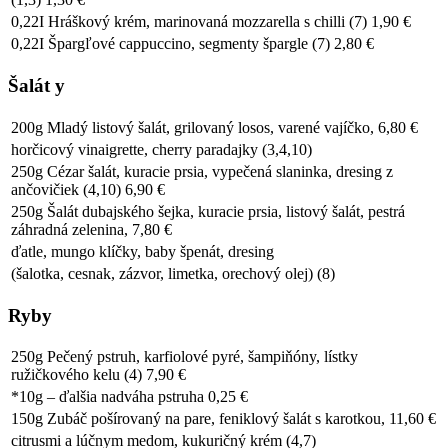
0,22I Hráškový krém, marinovaná mozzarella s chilli (7) 1,90 €
0,22I Špargľové cappuccino, segmenty špargle (7) 2,80 €
Šalát y
200g Mladý listový šalát, grilovaný losos, varené vajíčko, 6,80 €
horčicový vinaigrette, cherry paradajky (3,4,10)
250g Cézar šalát, kuracie prsia, vypečená slaninka, dresing z
ančovičiek (4,10) 6,90 €
250g Šalát dubajského šejka, kuracie prsia, listový šalát, pestrá
záhradná zelenina, 7,80 €
ďatle, mungo klíčky, baby špenát, dresing
(šalotka, cesnak, zázvor, limetka, orechový olej) (8)
Ryby
250g Pečený pstruh, karfiolové pyré, šampiňóny, lístky
ružičkového kelu (4) 7,90 €
*10g – ďalšia nadváha pstruha 0,25 €
150g Zubáč pošírovaný na pare, feniklový šalát s karotkou, 11,60 €
citrusmi a lúčnym medom, kukuričný krém (4,7)