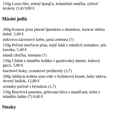
150g Losos filet, zelená špargľa, holandská omáčka, ryžové
krokety (3,4) 9,80 €
Mäsité jedlá
200g Kuracie prsia plnené špenátom a slaninkou, kuracie stehno
dolné, 5,60 €
mrkvovo-zázvorový krém, jarná zelenina (7)
150g Pečené morčacie prsia, teplý šalát z mladých zemiakov, pór,
karotka, 5,40 €
mladá cibuľka, smotana (7)
150g Chrbát z mladého králika v gazdovskej slanine, hubový
glace, 5,80 €
hrachové lusky, cesnakové profiteroly (3,7)
200g Jahňacia kotleta sous-vide v bylinkovej kruste, baby mrkva,
drvený hrášok, 12,80 €
zemiaky pučené s bryndzou (1,7)
150g Bravčová panenka, grilovaná hliva s mandľami, krém z
mladého šalátu (7) 6,60 €
Steaky