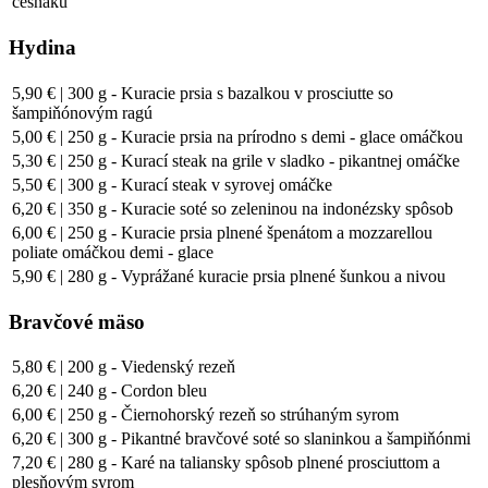
cesnaku
Hydina
5,90 € | 300 g - Kuracie prsia s bazalkou v prosciutte so
šampiňónovým ragú
5,00 € | 250 g - Kuracie prsia na prírodno s demi - glace omáčkou
5,30 € | 250 g - Kurací steak na grile v sladko - pikantnej omáčke
5,50 € | 300 g - Kurací steak v syrovej omáčke
6,20 € | 350 g - Kuracie soté so zeleninou na indonézsky spôsob
6,00 € | 250 g - Kuracie prsia plnené špenátom a mozzarellou
poliate omáčkou demi - glace
5,90 € | 280 g - Vyprážané kuracie prsia plnené šunkou a nivou
Bravčové mäso
5,80 € | 200 g - Viedenský rezeň
6,20 € | 240 g - Cordon bleu
6,00 € | 250 g - Čiernohorský rezeň so strúhaným syrom
6,20 € | 300 g - Pikantné bravčové soté so slaninkou a šampiňónmi
7,20 € | 280 g - Karé na taliansky spôsob plnené prosciuttom a
plesňovým syrom