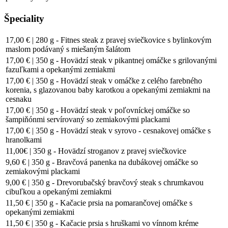
Špeciality
17,00 € | 280 g - Fitnes steak z pravej sviečkovice s bylinkovým
maslom podávaný s miešaným šalátom
17,00 € | 350 g - Hovädzí steak v pikantnej omáčke s grilovanými
fazuľkami a opekanými zemiakmi
17,00 € | 350 g - Hovädzí steak v omáčke z celého farebného
korenia, s glazovanou baby karotkou a opekanými zemiakmi na
cesnaku
17,00 € | 350 g - Hovädzí steak v poľovníckej omáčke so
šampiňónmi servírovaný so zemiakovými plackami
17,00 € | 350 g - Hovädzí steak v syrovo - cesnakovej omáčke s
hranolkami
11,00€ | 350 g - Hovädzí stroganov z pravej sviečkovice
9,60 € | 350 g - Bravčová panenka na dubákovej omáčke so
zemiakovými plackami
9,00 € | 350 g - Drevorubačský bravčový steak s chrumkavou
cibuľkou a opekanými zemiakmi
11,50 € | 350 g - Kačacie prsia na pomarančovej omáčke s
opekanými zemiakmi
11,50 € | 350 g - Kačacie prsia s hruškami vo vínnom kréme