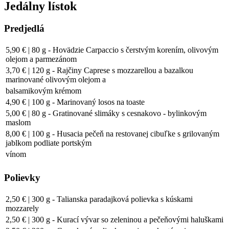
Jedálny lístok
Predjedlá
5,90 € | 80 g - Hovädzie Carpaccio s čerstvým korením, olivovým
olejom a parmezánom
3,70 € | 120 g - Rajčiny Caprese s mozzarellou a bazalkou
marinované olivovým olejom a
balsamikovým krémom
4,90 € | 100 g - Marinovaný losos na toaste
5,00 € | 80 g - Gratinované slimáky s cesnakovo - bylinkovým
maslom
8,00 € | 100 g - Husacia pečeň na restovanej cibuľke s grilovaným
jablkom podliate portským
vínom
Polievky
2,50 € | 300 g - Talianska paradajková polievka s kúskami
mozzarely
2,50 € | 300 g - Kurací vývar so zeleninou a pečeňovými haluškami