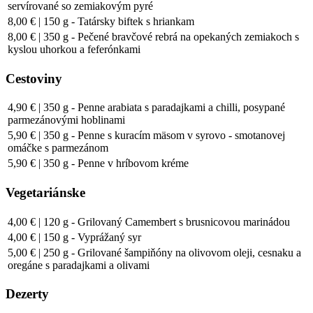
servírované so zemiakovým pyré
8,00 € | 150 g - Tatársky biftek s hriankam
8,00 € | 350 g - Pečené bravčové rebrá na opekaných zemiakoch s
kyslou uhorkou a feferónkami
Cestoviny
4,90 € | 350 g - Penne arabiata s paradajkami a chilli, posypané
parmezánovými hoblinami
5,90 € | 350 g - Penne s kuracím mäsom v syrovo - smotanovej
omáčke s parmezánom
5,90 € | 350 g - Penne v hríbovom kréme
Vegetariánske
4,00 € | 120 g - Grilovaný Camembert s brusnicovou marinádou
4,00 € | 150 g - Vyprážaný syr
5,00 € | 250 g - Grilované šampiňóny na olivovom oleji, cesnaku a
oregáne s paradajkami a olivami
Dezerty