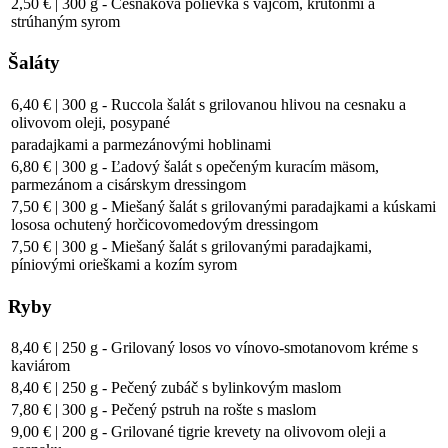
2,50 € | 300 g - Cesnaková polievka s vajcom, krutónmi a
strúhaným syrom
Šaláty
6,40 € | 300 g - Ruccola šalát s grilovanou hlivou na cesnaku a
olivovom oleji, posypané
paradajkami a parmezánovými hoblinami
6,80 € | 300 g - Ľadový šalát s opečeným kuracím mäsom,
parmezánom a cisárskym dressingom
7,50 € | 300 g - Miešaný šalát s grilovanými paradajkami a kúskami
lososa ochutený horčicovomedovým dressingom
7,50 € | 300 g - Miešaný šalát s grilovanými paradajkami,
píniovými orieškami a kozím syrom
Ryby
8,40 € | 250 g - Grilovaný losos vo vínovo-smotanovom kréme s
kaviárom
8,40 € | 250 g - Pečený zubáč s bylinkovým maslom
7,80 € | 300 g - Pečený pstruh na rošte s maslom
9,00 € | 200 g - Grilované tigrie krevety na olivovom oleji a