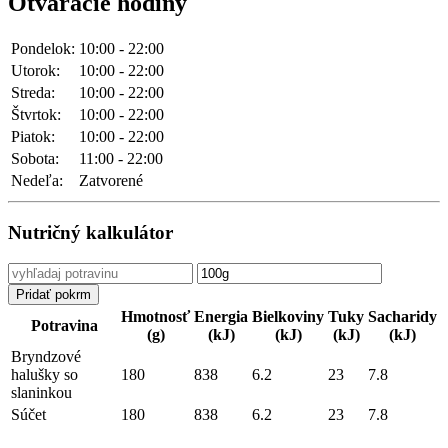
Otváracie hodiny
Pondelok:
10:00 - 22:00
Utorok:
10:00 - 22:00
Streda:
10:00 - 22:00
Štvrtok:
10:00 - 22:00
Piatok:
10:00 - 22:00
Sobota:
11:00 - 22:00
Nedeľa:
Zatvorené
Nutričný kalkulátor
Hmotnosť
Energia
Bielkoviny
Tuky
Sacharidy
Potravina
(g)
(kJ)
(kJ)
(kJ)
(kJ)
Bryndzové
halušky so
180
838
6.2
23
7.8
slaninkou
Súčet
180
838
6.2
23
7.8