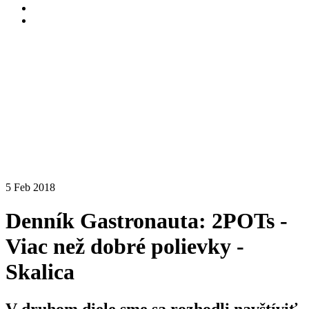
5 Feb 2018
Denník Gastronauta: 2POTs -
Viac než dobré polievky -
Skalica
V druhom diele sme sa rozhodli navštíviť