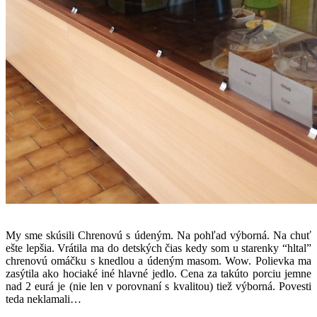
My sme skúsili Chrenovú s údeným. Na pohľad výborná. Na chuť
ešte lepšia. Vrátila ma do detských čias kedy som u starenky “hltal”
chrenovú omáčku s knedlou a údeným masom. Wow. Polievka ma
zasýtila ako hociaké iné hlavné jedlo. Cena za takúto porciu jemne
nad 2 eurá je (nie len v porovnaní s kvalitou) tiež výborná. Povesti
teda neklamali…