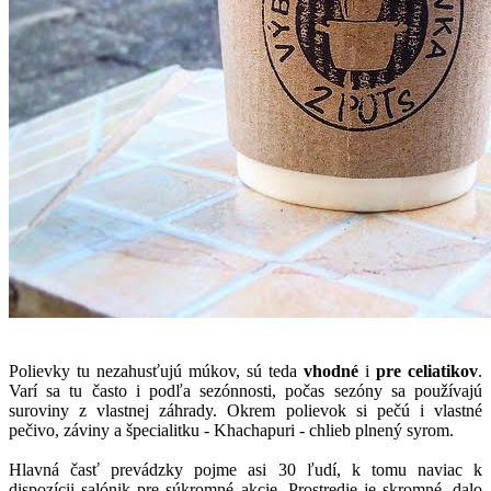
Polievky tu nezahusťujú múkov, sú teda
vhodné
i
pre celiatikov
.
Varí sa tu často i podľa sezónnosti, počas sezóny sa používajú
suroviny z vlastnej záhrady. Okrem polievok si pečú i vlastné
pečivo, záviny a špecialitku - Khachapuri - chlieb plnený syrom.
Hlavná časť prevádzky pojme asi 30 ľudí, k tomu naviac k
dispozícii salónik pre súkromné akcie. Prostredie je skromné, dalo