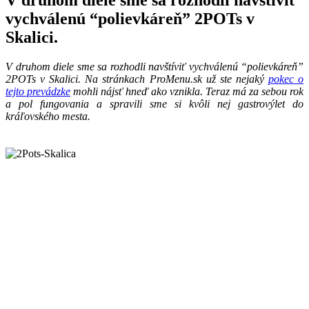
vychválenú “polievkáreň” 2POTs v
Skalici.
V druhom diele sme sa rozhodli navštíviť vychválenú “polievkáreň”
2POTs v Skalici. Na stránkach ProMenu.sk už ste nejaký
pokec o
tejto prevádzke
mohli nájsť hneď ako vznikla. Teraz má za sebou rok
a pol fungovania a spravili sme si kvôli nej gastrovýlet do
kráľovského mesta.