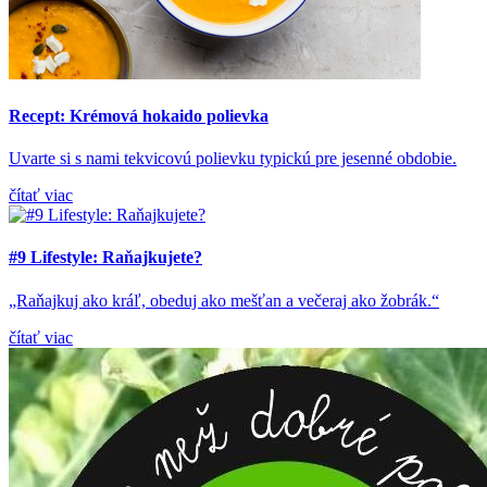
Recept: Krémová hokaido polievka
Uvarte si s nami tekvicovú polievku typickú pre jesenné obdobie.
čítať viac
#9 Lifestyle: Raňajkujete?
„Raňajkuj ako kráľ, obeduj ako mešťan a večeraj ako žobrák.“
čítať viac