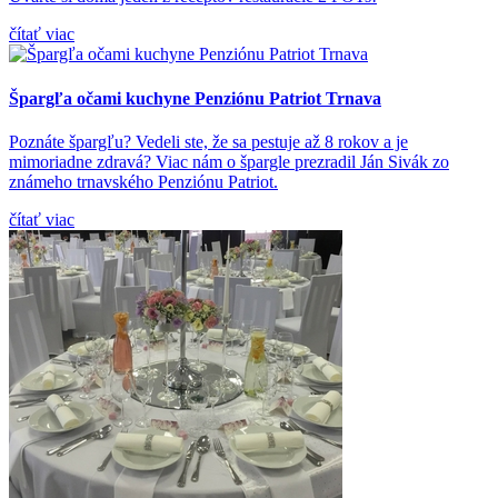
čítať viac
Špargľa očami kuchyne Penziónu Patriot Trnava
Poznáte špargľu? Vedeli ste, že sa pestuje až 8 rokov a je
mimoriadne zdravá? Viac nám o špargle prezradil Ján Sivák zo
známeho trnavského Penziónu Patriot.
čítať viac