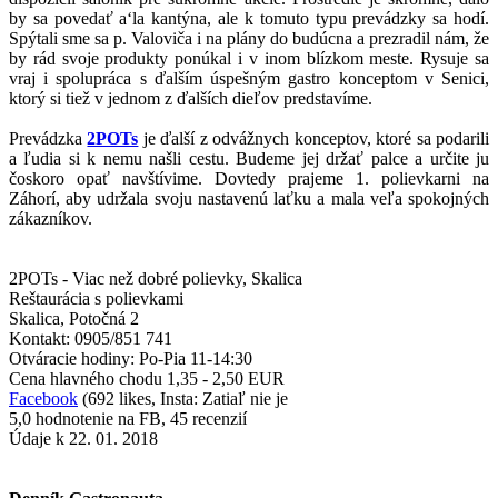
by sa povedať a‘la kantýna, ale k tomuto typu prevádzky sa hodí.
Spýtali sme sa p. Valoviča i na plány do budúcna a prezradil nám, že
by rád svoje produkty ponúkal i v inom blízkom meste. Rysuje sa
vraj i spolupráca s ďalším úspešným gastro konceptom v Senici,
ktorý si tiež v jednom z ďalších dieľov predstavíme.
Prevádzka
2POTs
je ďalší z odvážnych konceptov, ktoré sa podarili
a ľudia si k nemu našli cestu. Budeme jej držať palce a určite ju
čoskoro opať navštívime. Dovtedy prajeme 1. polievkarni na
Záhorí, aby udržala svoju nastavenú laťku a mala veľa spokojných
zákazníkov.
2POTs - Viac než dobré polievky, Skalica
Reštaurácia s polievkami
Skalica, Potočná 2
Kontakt: 0905/851 741
Otváracie hodiny: Po-Pia 11-14:30
Cena hlavného chodu 1,35 - 2,50 EUR
Facebook
(692 likes, Insta: Zatiaľ nie je
5,0 hodnotenie na FB, 45 recenzií
Údaje k 22. 01. 2018