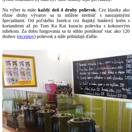
Na výber tu máte
každý deň 4 druhy polievok
. Cez klasiky ako
rôzne druhy vývarov sa tu môžete stretnúť s naozajstnými
špecialitami. Od poľského žurek-u cez thajský batátový krém s
koriandrom až po Tom Ka Kai kuraciu polievku s kokosovým
mliekom. Za dobu fungovania sa tu stihlo ponúknuť viac ako 120
druhov (
receptov
) polievok a stále pribúdajú ďalšie.