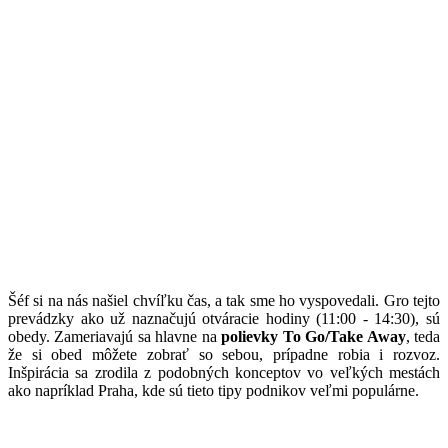
Šéf si na nás našiel chvíľku čas, a tak sme ho vyspovedali. Gro tejto
prevádzky ako už naznačujú otváracie hodiny (11:00 - 14:30), sú
obedy. Zameriavajú sa hlavne na
polievky To Go/Take Away
, teda
že si obed môžete zobrať so sebou, prípadne robia i rozvoz.
Inšpirácia sa zrodila z podobných konceptov vo veľkých mestách
ako napríklad Praha, kde sú tieto tipy podnikov veľmi populárne.